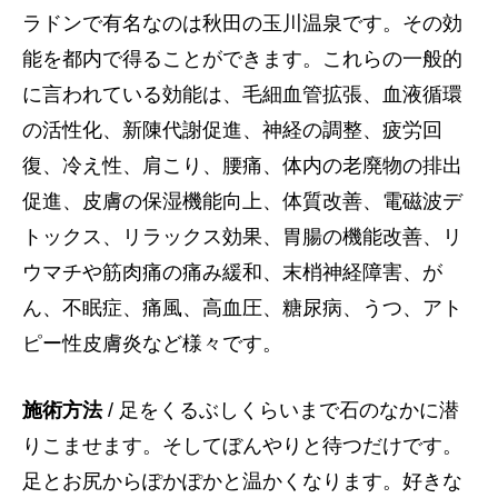
ラドンで有名なのは秋田の玉川温泉です。その効
能を都内で得ることができます。これらの一般的
に言われている効能は、毛細血管拡張、血液循環
の活性化、新陳代謝促進、神経の調整、疲労回
復、冷え性、肩こり、腰痛、体内の老廃物の排出
促進、皮膚の保湿機能向上、体質改善、電磁波デ
トックス、リラックス効果、胃腸の機能改善、リ
ウマチや筋肉痛の痛み緩和、末梢神経障害、が
ん、不眠症、痛風、高血圧、糖尿病、うつ、アト
ピー性皮膚炎など様々です。
施術方法
/ 足をくるぶしくらいまで石のなかに潜
りこませます。そしてぼんやりと待つだけです。
足とお尻からぽかぽかと温かくなります。好きな