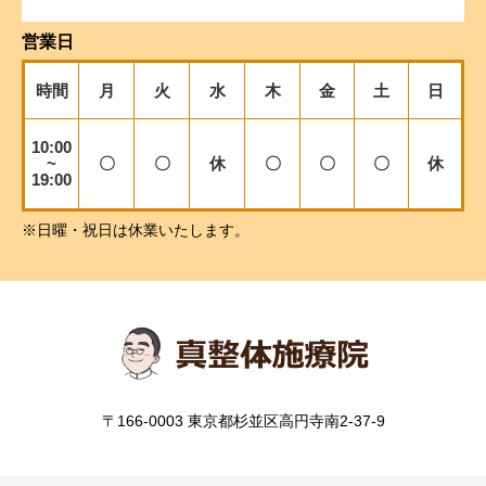
営業日
時間
月
火
水
木
金
土
日
10:00
~
〇
〇
休
〇
〇
〇
休
19:00
※日曜・祝日は休業いたします。
〒166-0003 東京都杉並区高円寺南2-37-9