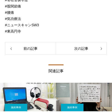
#脊柱管狭窄症
#股関節痛
#腰痛
#気功療法
#ニュースキャンSW3
#東高円寺
前の記事
次の記事
関連記事
施術事例
施術事例