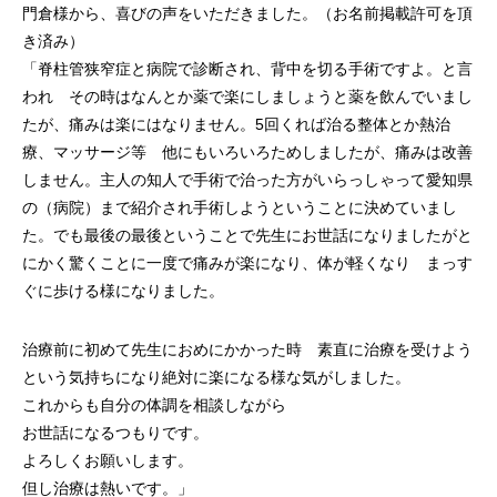
門倉様から、喜びの声をいただきました。（お名前掲載許可を頂
き済み）
「脊柱管狭窄症と病院で診断され、背中を切る手術ですよ。と言
われ その時はなんとか薬で楽にしましょうと薬を飲んでいまし
たが、痛みは楽にはなりません。5回くれば治る整体とか熱治
療、マッサージ等 他にもいろいろためしましたが、痛みは改善
しません。主人の知人で手術で治った方がいらっしゃって愛知県
の（病院）まで紹介され手術しようということに決めていまし
た。でも最後の最後ということで先生にお世話になりましたがと
にかく驚くことに一度で痛みが楽になり、体が軽くなり まっす
ぐに歩ける様になりました。
治療前に初めて先生におめにかかった時 素直に治療を受けよう
という気持ちになり絶対に楽になる様な気がしました。
これからも自分の体調を相談しながら
お世話になるつもりです。
よろしくお願いします。
但し治療は熱いです。」