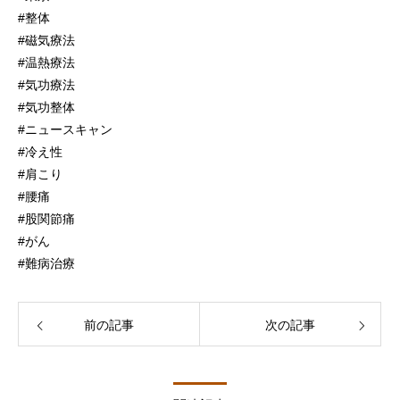
#整体
#磁気療法
#温熱療法
#気功療法
#気功整体
#ニュースキャン
#冷え性
#肩こり
#腰痛
#股関節痛
#がん
#難病治療
前の記事
次の記事