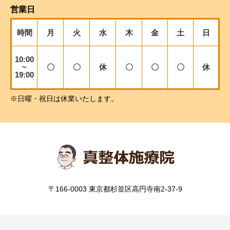
営業日
時間
月
火
水
木
金
土
日
10:00
~
〇
〇
休
〇
〇
〇
休
19:00
※日曜・祝日は休業いたします。
〒166-0003 東京都杉並区高円寺南2-37-9