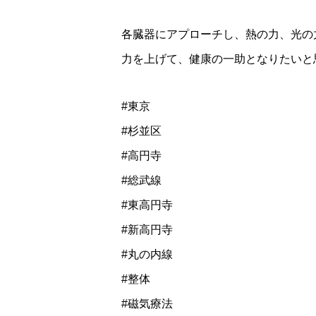
各臓器にアプローチし、熱の力、光の
力を上げて、健康の一助となりたいと
#東京
#杉並区
#高円寺
#総武線
#東高円寺
#新高円寺
#丸の内線
#整体
#磁気療法