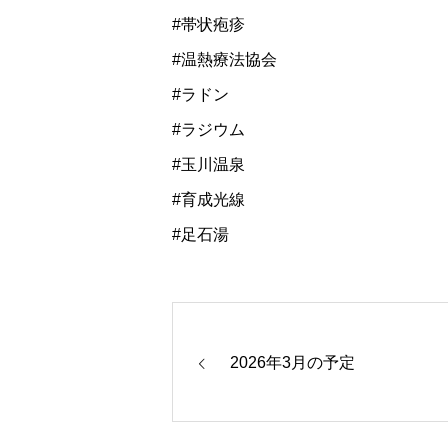
#帯状疱疹
#温熱療法協会
#ラドン
#ラジウム
#玉川温泉
#育成光線
#足石湯
2026年3月の予定